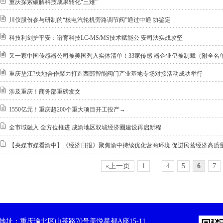
重庆探索破解科技成果转化“三难”
川仪股份参与研制的“核电汽轮机旁路调节阀”通过中通 协鉴定
科技利剑护平安：谱育科技LC-MS/MS技术赋能公 安司法实战攻坚
又一家中国传感器公司被美国列入实体清单！33家传感 器企业仍被制裁（附全名
重庆垫江?央地合作聚力打造西部智能阀门产业基地专场对接活动成功举行
涉及重庆！商务部重磅发文
1550亿元！重庆超200个重大项目开工投产→
全市域融入 全方位推进 成渝地区双城经济圈建设再启新程
【央媒市媒看渝中】《经济日报》聚焦渝中持续优化营商环境 促进民营经济高质
«上一页
1
...
4
5
6
7
址：重庆渝北区山茶路70号美悦星都A座15-11