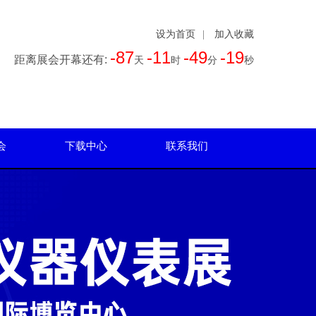
设为首页
|
加入收藏
-87
-11
-49
-20
距离展会开幕还有:
天
时
分
秒
会
下载中心
联系我们