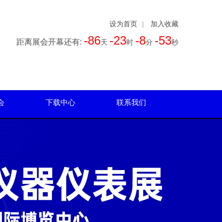
设为首页
|
加入收藏
-86
-23
-8
-54
距离展会开幕还有:
天
时
分
秒
会
下载中心
联系我们