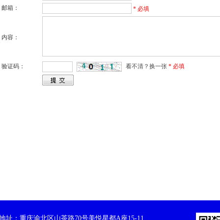
邮箱：
* 必填
内容：
验证码：
看不清？换一张
* 必填
址：重庆渝北区山茶路70号美悦星都A座15-11