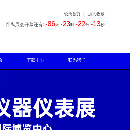
设为首页
|
加入收藏
-86
-23
-22
-14
距离展会开幕还有:
天
时
分
秒
会
下载中心
联系我们