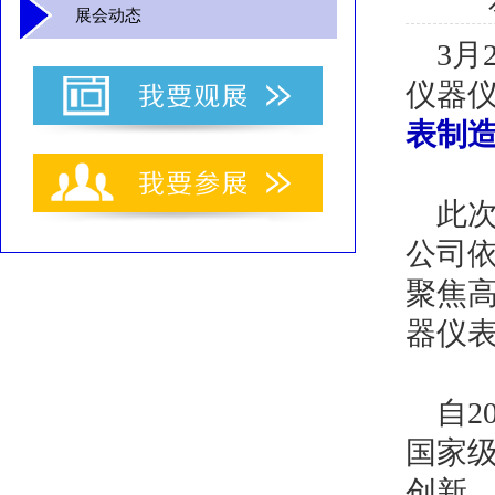
展会动态
3
仪器
表制
此
公司
聚焦
器仪表
自2
国家
创新