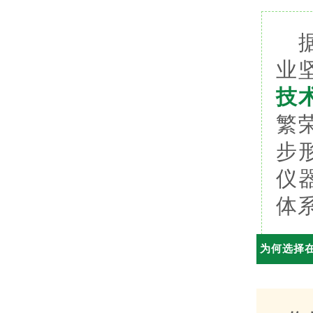
业
技
繁
步
仪
体
为何选择