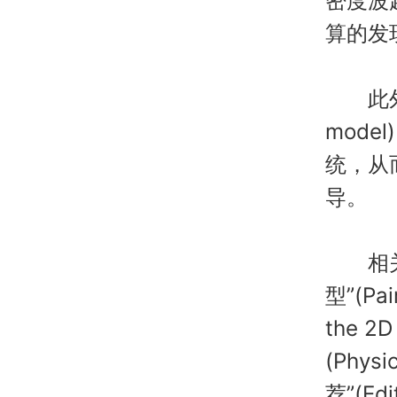
密度波
算的发
此外，
mod
统，从
导。
相关研
型”(Pai
the 
(Phys
荐”(Edi